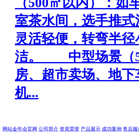
（500㎡以内）：
室茶水间，选手推式
灵活轻便，转弯半径
洁。 中型场景（50
房、超市卖场、地下
机...
网站金年会官网
公司简介
资质荣誉
产品展示
成功案例
售后服