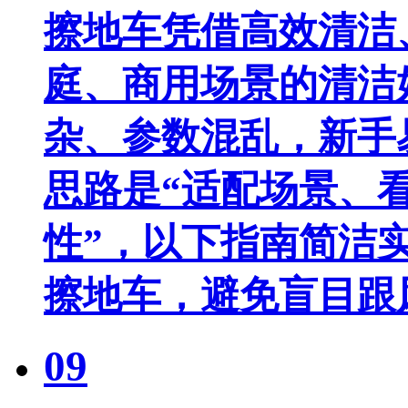
擦地车凭借高效清洁
庭、商用场景的清洁
杂、参数混乱，新手
思路是“适配场景、
性”，以下指南简洁
擦地车，避免盲目跟
09