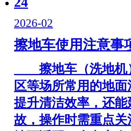
24
2026-02
擦地车使用注意事
擦地车（洗地机）
区等场所常用的地面
提升清洁效率，还能
故，操作时需重点关