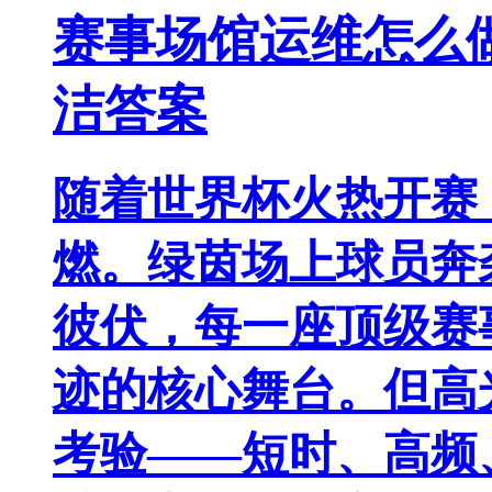
赛事场馆运维怎么
洁答案
随着世界杯火热开赛
燃。绿茵场上球员奔
彼伏，每一座顶级赛
迹的核心舞台。但高
考验——短时、高频