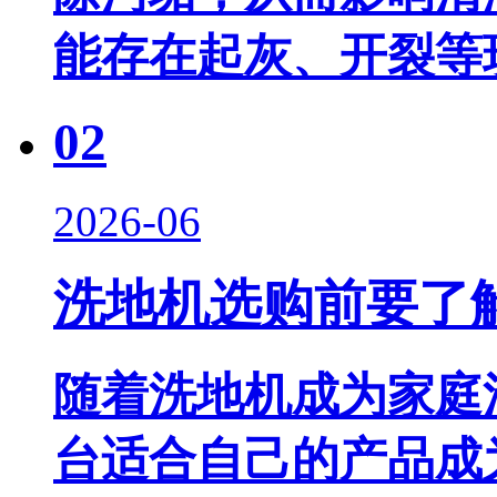
能存在起灰、开裂等
02
2026-06
洗地机选购前要了
随着洗地机成为家庭
台适合自己的产品成