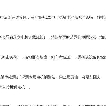
后断开连接线，每月补充1次电（铅酸电池需充至80%，锂电池
会导致刷盘电机过载烧毁），清洁地面时若遇到顽固污渍（如口
击负荷），若地面有坡度（如车库坡道），需确认设备爬坡能力
轴承处滴加1-2滴专用电机润滑油（禁止用黄油，会增加阻力）
止自行拆解电机）。