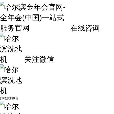
在线咨询
关注微信
扫码添加微信