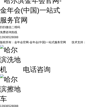
扫扫微信二维码
免费咨询热线
13936528088
版权所有：金年会官网-金年会(中国)一站式服务官网 技术支持：
电话咨询
13936528088