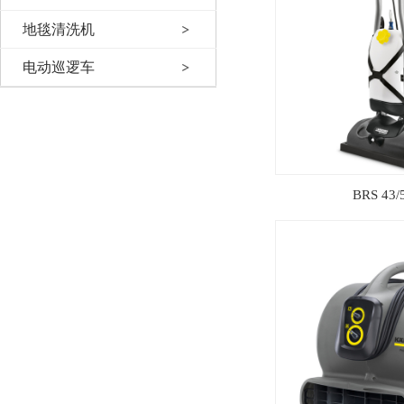
地毯清洗机
电动巡逻车
BRS 43/