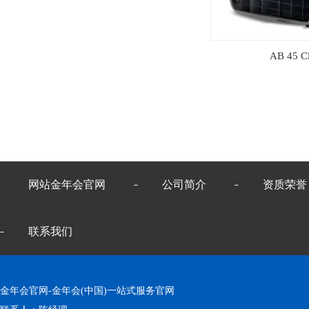
AB 45 Cl
网站金年会官网
公司简介
资质荣誉
联系我们
金年会官网-金年会(中国)一站式服务官网